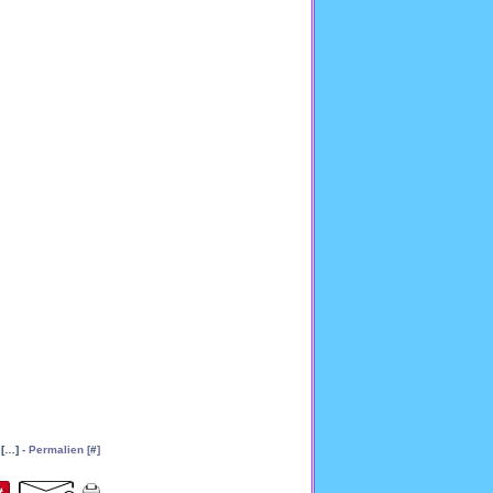
[
…
]
- Permalien [
#
]