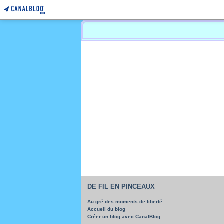
DE FIL EN PINCEAUX
Au gré des moments de liberté
Accueil du blog
Créer un blog avec CanalBlog