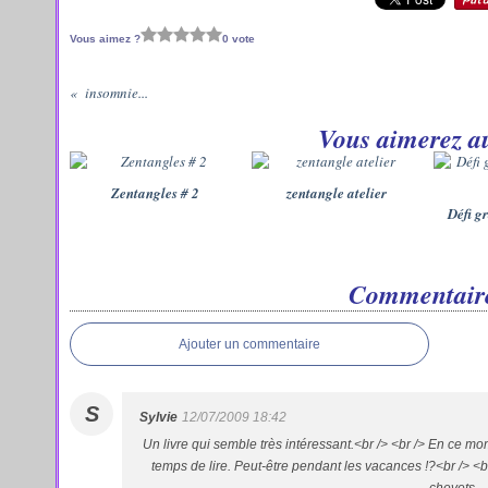
Vous aimez ?
0 vote
insomnie...
Vous aimerez au
Zentangles # 2
zentangle atelier
Défi g
Commentair
Ajouter un commentaire
S
Sylvie
12/07/2009 18:42
Un livre qui semble très intéressant.<br /> <br /> En ce mome
temps de lire. Peut-être pendant les vacances !?<br /> <br