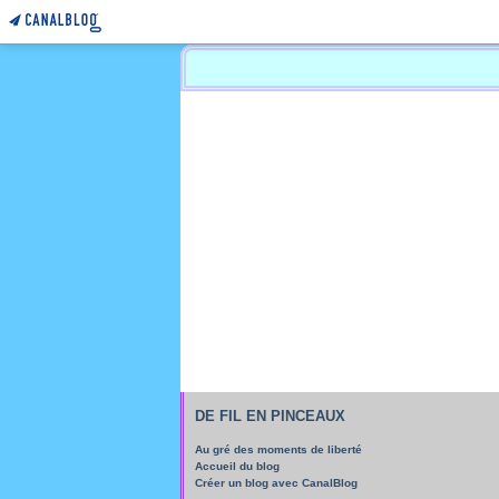
DE FIL EN PINCEAUX
Au gré des moments de liberté
Accueil du blog
Créer un blog avec CanalBlog