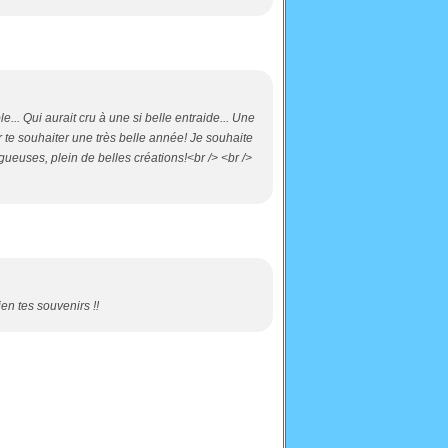
... Qui aurait cru à une si belle entraide... Une
ur te souhaiter une très belle année! Je souhaite
logueuses, plein de belles créations!<br /> <br />
en tes souvenirs !!