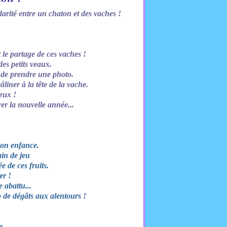
idarité entre un chaton et des vaches !
 le partage de ces vaches !
des petits veaux.
s de prendre une photo.
câliner à la tête de la vache.
eux !
er la nouvelle année...
mon enfance.
ain de jeu
e de ces fruits.
er !
 abattu...
p de dégâts aux alentours !
...