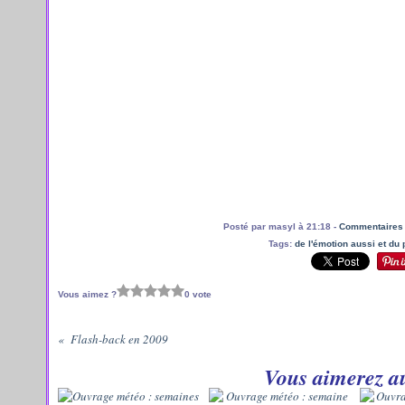
Posté par masyl à 21:18 -
Commentaires 
Tags:
de l'émotion aussi et du 
Vous aimez ?
0 vote
Flash-back en 2009
Vous aimerez au