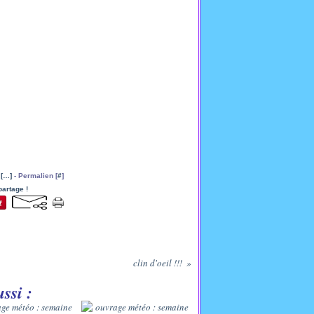
[
…
]
- Permalien [
#
]
partage !
clin d'oeil !!!
ssi :