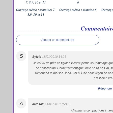
Ouvrage météo : semaines 7,
Ouvrage météo : semaine 6
Ouvrage
8,9, 10 et 11
Commentair
Ajouter un commentaire
S
Sylvie
18/01/2010 14:25
Je l'ai vu de près ce figuier. Il est superbe !!! Dommage que
ce petit chaton. Heureusement que Julie ne l'a pas vu, si
ramener à la maison.<br /> <br /> Une belle leçon de par
C'est bien vrai 
Répondre
A
arrosoir
14/01/2010 15:12
charmants compagnons ! merci