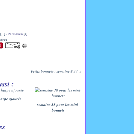
[
…
]
- Permalien [
#
]
harpe
Petits bonnets : semaine # 37
ssi :
harpe ajourée
semaine 38 pour les mini-
bonnets
es