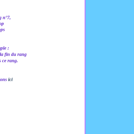
g n°7,
op
ops
mple :
la fin du rang
s ce rang.
tions
ici