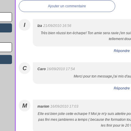
Ajouter un commentaire
I
Iza
21/09/2010 16:56
Très bien réussi ton écharpe! Ton amie sera ravie j'en suis
tellement dou
Répondre
C
Caro
16/09/2010 17:54
Merci pour ton message,j'ai mis d'au
Répondre
M
marion
16/09/2010 17:03
Elle est bien jolie cette echarpe !! Moi je m'y suis attelée po
pas fini mes jambieres a temps ( because the formation to
les finir pour le 20