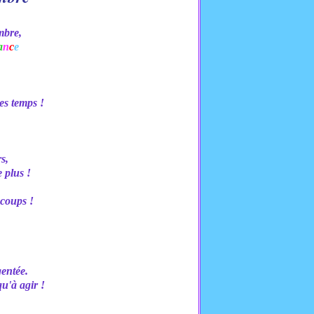
mbre,
a
n
c
e
es temps !
s,
 plus !
 coups !
gentée.
qu'à agir !