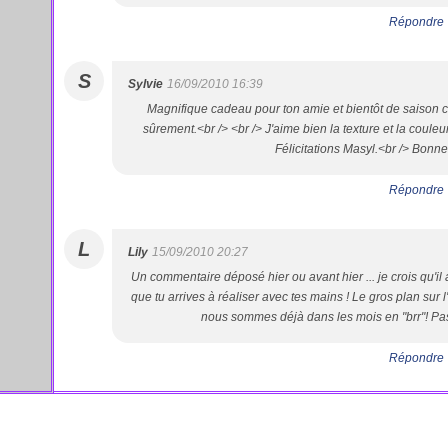
Répondre
S
Sylvie
16/09/2010 16:39
Magnifique cadeau pour ton amie et bientôt de saison car
sûrement.<br /> <br /> J'aime bien la texture et la couleur
Félicitations Masyl.<br /> Bonne
Répondre
L
Lily
15/09/2010 20:27
Un commentaire déposé hier ou avant hier ... je crois qu'il 
que tu arrives à réaliser avec tes mains ! Le gros plan sur 
nous sommes déjà dans les mois en "brr"! Passe
Répondre