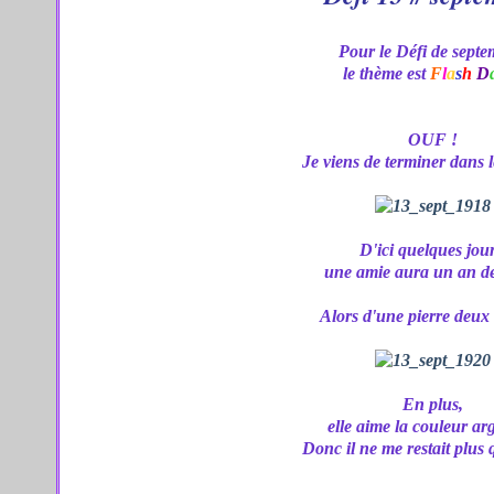
Pour le Défi de septe
le thème est
F
l
a
s
h
D
OUF !
Je viens de terminer dans l
D'ici quelques jour
une amie aura un an de
Alors d'une pierre deux
En plus,
elle aime la couleur ar
Donc il ne me restait plus 