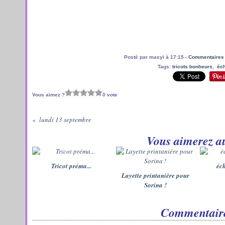
Posté par masyl à 17:15 -
Commentaires 
Tags:
tricots bonheurs
,
éc
Vous aimez ?
0 vote
lundi 13 septembre
Vous aimerez au
Tricot préma...
éc
Layette printanière pour
Sorina !
Commentair