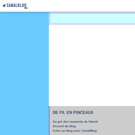
DE FIL EN PINCEAUX
Au gré des moments de liberté
Accueil du blog
Créer un blog avec CanalBlog