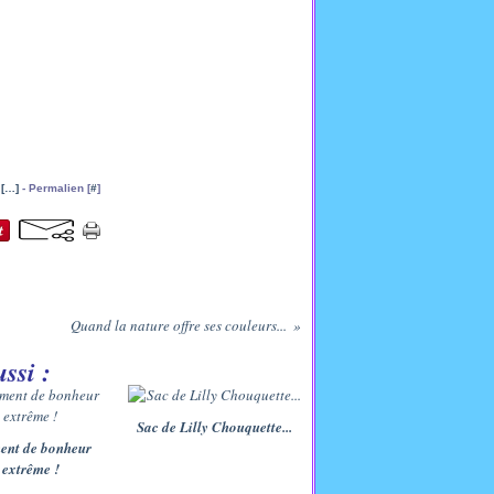
[
…
]
- Permalien [
#
]
Quand la nature offre ses couleurs...
ssi :
Sac de Lilly Chouquette...
nt de bonheur
extrême !