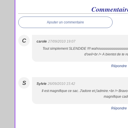
Commentair
Ajouter un commentaire
C
carole
27/09/2010 19:07
Tout simplement SLENDIDE !!!! wahouuuuuuuuuuuuuu<br />
d'oeil<br /> A bientot de te r
Répondre
S
Sylvie
26/09/2010 15:42
Il est magnifique ce sac. J'adore et j'admire.<br /> Bravo
magnifique cad
Répondre