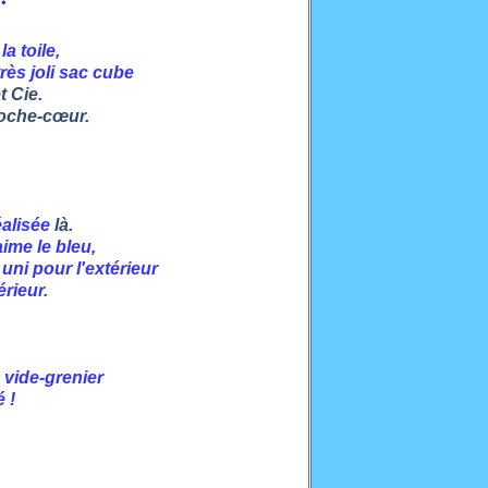
a toile,
rès joli sac cube
t Cie
.
roche-cœur
.
réalisée
là
.
ime le bleu,
 uni pour l'extérieur
érieur.
 vide-grenier
é !