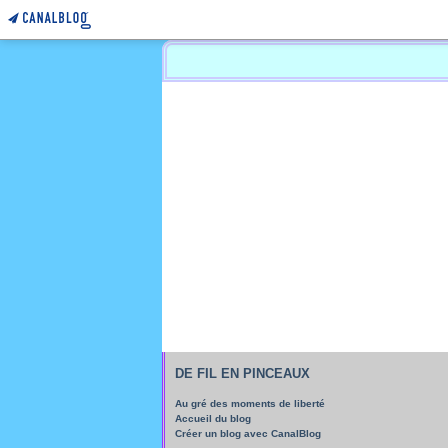
DE FIL EN PINCEAUX
Au gré des moments de liberté
Accueil du blog
Créer un blog avec CanalBlog