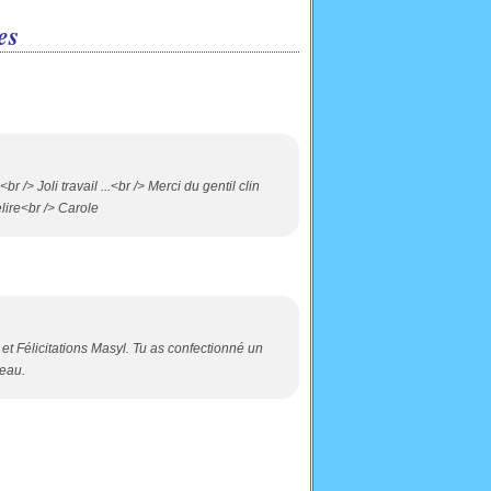
es
 Joli travail ...<br /> Merci du gentil clin
elire<br /> Carole
 et Félicitations Masyl. Tu as confectionné un
eau.