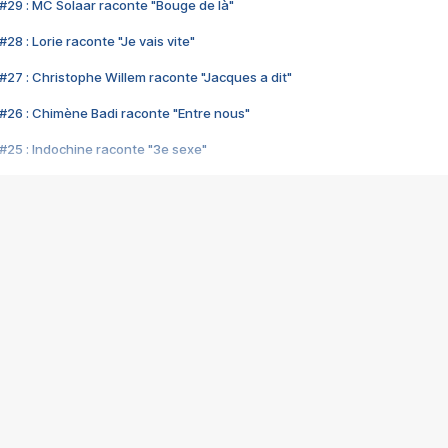
#29 : MC Solaar raconte "Bouge de là"
28 : Lorie raconte "Je vais vite"
#27 : Christophe Willem raconte "Jacques a dit"
#26 : Chimène Badi raconte "Entre nous"
#25 : Indochine raconte "3e sexe"
#24 : Zaho raconte "C'est chelou"
#23 : Patrick Bruel raconte "Au café des délices"
#22 : Kyo raconte "Le chemin"
#21 : Nolwenn Leroy raconte "Cassé"
#20 : Patrick Hernandez raconte "Born to be alive"
#19 : Lorie raconte "Près de moi"
#18 : Michael Jones raconte "A nos actes manqués" (avec Jean-Jacque
#17 : Khaled raconte "Aïcha"