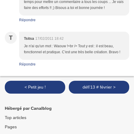
temps pour mettre un commentaire a tous les coups ... Je vais
faire des efforts !! ;) Bisous a toi et bonne journée !
Répondre
T
Tsitsa
17/02/2011 18:42
Je n'ai qu'un mot : Waouw !<br /> Tout y est : il est beau,
fonctionnel et pratique. C'est une très belle création. Bravo !
Répondre
< Petit jeu !
défi'13 # février >
Hébergé par Canalblog
Top articles
Pages