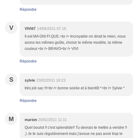
Répondre
V
VIVI47
14/06/2011 07:16
Il est MA GNI FI QUE.<br /> Incroyable on dirait le mien, nous
avons les mêmes goûts, choisir le même modèle, la même
couleur.<br /> BRAVO<br /> VIVI
Répondre
S
sylvie
23/02/2011 18:23
très joli sac !!!<br /> bonne soirée et à bientôt *<br /> Sylvie *
Répondre
M
marion
20/02/2011 11:11
Quel boulot !! c'est splendide!! Tu devrais te mettre a vendre !!
;) Je te suis régulièrement mais j'avoue ne pas avoir trop le