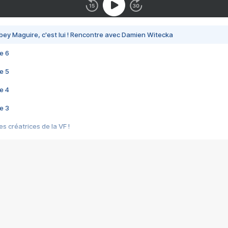
bey Maguire, c'est lui ! Rencontre avec Damien Witecka
e 6
e 5
e 4
e 3
s créatrices de la VF !
e 2
e 1
e Mektoub My Love arrive enfin ! Rencontre avec Shaïn Boumedine et Sal
i : après Toni en famille
elle réalise le bouleversant Dites lui que je l'aime