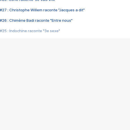
#27 : Christophe Willem raconte "Jacques a dit"
#26 : Chimène Badi raconte "Entre nous"
#25 : Indochine raconte "3e sexe"
#24 : Zaho raconte "C'est chelou"
#23 : Patrick Bruel raconte "Au café des délices"
#22 : Kyo raconte "Le chemin"
#21 : Nolwenn Leroy raconte "Cassé"
#20 : Patrick Hernandez raconte "Born to be alive"
#19 : Lorie raconte "Près de moi"
#18 : Michael Jones raconte "A nos actes manqués" (avec Jean-Jacque
#17 : Khaled raconte "Aïcha"
#16 : Corneille raconte "Parce qu'on vient de loin"