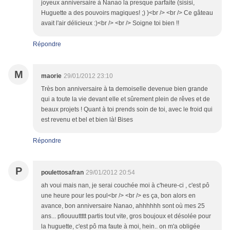
joyeux anniversaire à Nanao la presque parfaite (sisisi,
Huguette a des pouvoirs magiques! ;) )<br /> <br /> Ce gâteau
avait l'air délicieux :)<br /> <br /> Soigne toi bien !!
Répondre
M
maorie
29/01/2012 23:10
Très bon anniversaire à ta demoiselle devenue bien grande
qui a toute la vie devant elle et sûrement plein de rêves et de
beaux projets ! Quant à toi prends soin de toi, avec le froid qui
est revenu et bel et bien là! Bises
Répondre
P
poulettosafran
29/01/2012 20:54
ah voui mais nan, je serai couchée moi à c'heure-ci , c'est pô
une heure pour les poul<br /> <br /> es ça, bon alors en
avance, bon anniversaire Nanao, ahhhhhh sont où mes 25
ans... pfiouuuttttt partis tout vite, gros boujoux et désolée pour
la huguette, c'est pô ma faute à moi, hein.. on m'a obligée