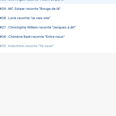
#29 : MC Solaar raconte "Bouge de là"
28 : Lorie raconte "Je vais vite"
#27 : Christophe Willem raconte "Jacques a dit"
#26 : Chimène Badi raconte "Entre nous"
#25 : Indochine raconte "3e sexe"
#24 : Zaho raconte "C'est chelou"
#23 : Patrick Bruel raconte "Au café des délices"
#22 : Kyo raconte "Le chemin"
#21 : Nolwenn Leroy raconte "Cassé"
#20 : Patrick Hernandez raconte "Born to be alive"
#19 : Lorie raconte "Près de moi"
#18 : Michael Jones raconte "A nos actes manqués" (avec Jean-Jacque