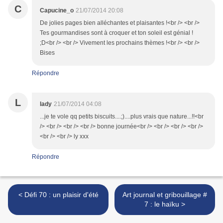
C
Capucine_o
21/07/2014 20:08
De jolies pages bien alléchantes et plaisantes !<br /> <br />
Tes gourmandises sont à croquer et ton soleil est génial !
;D<br /> <br /> Vivement les prochains thèmes !<br /> <br />
Bises
Répondre
L
lady
21/07/2014 04:08
...je te vole qq petits biscuits....;)....plus vrais que nature...!!<br
/> <br /> <br /> <br /> bonne journée<br /> <br /> <br /> <br />
<br /> <br /> ly xxx
Répondre
< Défi 70 : un plaisir d'été
Art journal et gribouillage #
7 : le haïku >