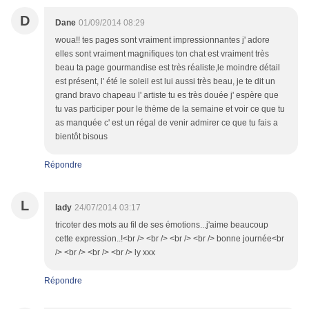
D
Dane
01/09/2014 08:29
woua!! tes pages sont vraiment impressionnantes j' adore
elles sont vraiment magnifiques ton chat est vraiment très
beau ta page gourmandise est très réaliste,le moindre détail
est présent, l' été le soleil est lui aussi très beau, je te dit un
grand bravo chapeau l' artiste tu es très douée j' espère que
tu vas participer pour le thème de la semaine et voir ce que tu
as manquée c' est un régal de venir admirer ce que tu fais a
bientôt bisous
Répondre
L
lady
24/07/2014 03:17
tricoter des mots au fil de ses émotions...j'aime beaucoup
cette expression..!<br /> <br /> <br /> <br /> bonne journée<br
/> <br /> <br /> <br /> ly xxx
Répondre