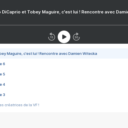
 DiCaprio et Tobey Maguire, c'est lui ! Rencontre avec Dam
bey Maguire, c'est lui ! Rencontre avec Damien Witecka
e 6
e 5
e 4
e 3
s créatrices de la VF !
e 2
e 1