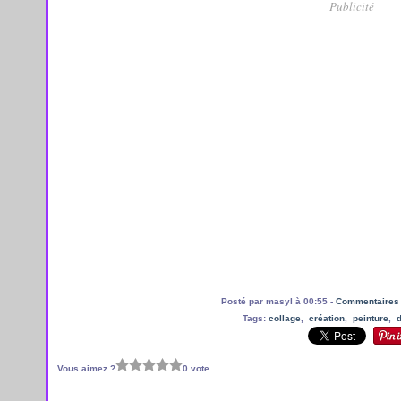
Publicité
Posté par masyl à 00:55 -
Commentaires 
Tags:
collage
,
création
,
peinture
,
Vous aimez ?
0 vote