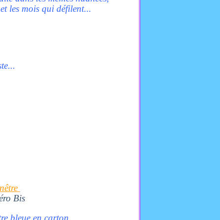
t les mois qui défilent...
te...
enêtre
éro Bis
re bleue en carton.