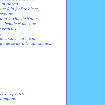
d'un rideau
re à la fenêtre bleue,
tre page.
nt la ville de Nantes,
ge dénudé et masqué.
 évidence !
,
ute associé au théatre
it de se dévoiler sur scène...
 :
ec des feutres
i-tampons.