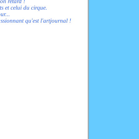
mon retard !
ts et celui du cirque.
our...
sionnant qu'est l'artjournal !