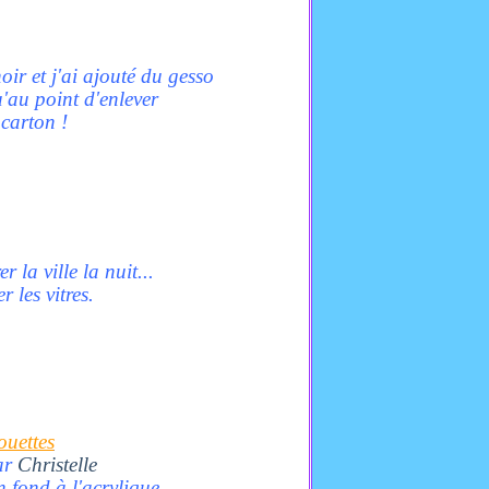
oir et j'ai ajouté du gesso
u'au point d'enlever
 carton !
 la ville la nuit...
r les vitres.
ouettes
ar
Christelle
 fond à l'acrylique