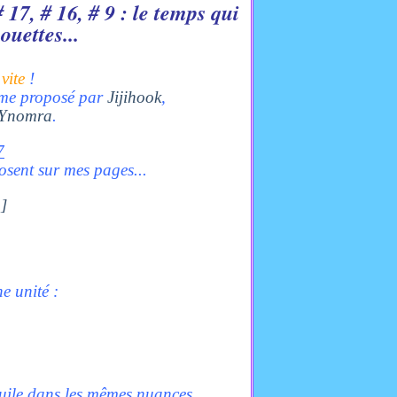
 17, # 16, # 9 : le temps qui
ouettes...
vite
!
thème proposé par
Jijihook
,
Ynomra
.
7
osent sur mes pages...
e unité :
'huile dans les mêmes nuances,