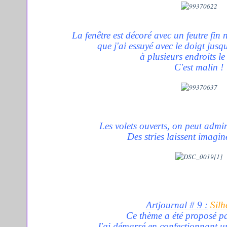
La fenêtre est décoré avec un feutre fin n
que j'ai essuyé avec le doigt jusq
à plusieurs endroits le
C'est malin !
Les volets ouverts, on peut admirer
Des stries laissent imagine
Artjournal # 9 :
S
ilh
Ce thème a été proposé p
J'ai démarré en confectionnant un