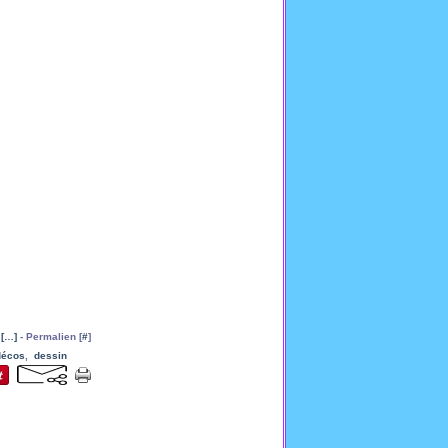
[
…
]
- Permalien [
#
]
décos
,
dessin