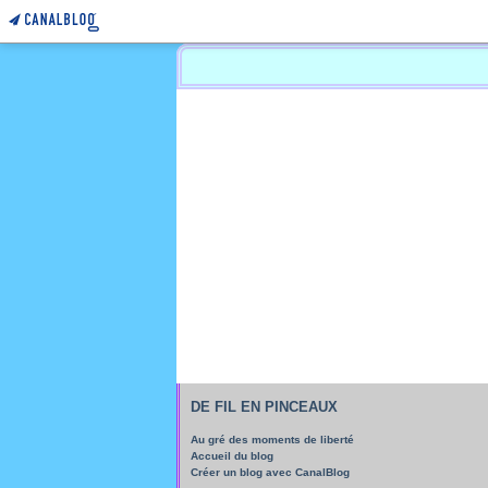
DE FIL EN PINCEAUX
Au gré des moments de liberté
Accueil du blog
Créer un blog avec CanalBlog