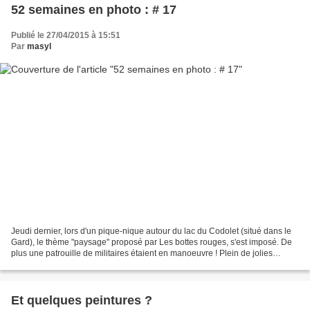
52 semaines en photo : # 17
Publié le 27/04/2015 à 15:51
Par
masyl
Jeudi dernier, lors d'un pique-nique autour du lac du Codolet (situé dans le
Gard), le thème "paysage" proposé par Les bottes rouges, s'est imposé. De
plus une patrouille de militaires étaient en manoeuvre ! Plein de jolies
photos vous attendent sur le...
Et quelques peintures ?