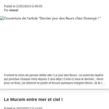
Publié le 21/01/2014 à 08:00
Par
masyl
Comme le mois de janvier défile vite ! Le jour des fleurs : un point de repère
qui ponctue chaque mois depuis 2 ans déjà ! Celui-ci sera le dernier... Alors
pour ce final, j'ai sillonné le jardin et trouvé quelques maigres fleurs. Je te les
offre Greenye...
Le Mucem entre mer et ciel !
Publié le 26/10/2013 à 12:03