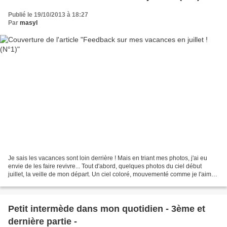
Publié le 19/10/2013 à 18:27
Par
masyl
Je sais les vacances sont loin derrière ! Mais en triant mes photos, j'ai eu
envie de les faire revivre... Tout d'abord, quelques photos du ciel début
juillet, la veille de mon départ. Un ciel coloré, mouvementé comme je l'aime !
Le lendemain midi, je...
Petit intermède dans mon quotidien - 3ème et
dernière partie -