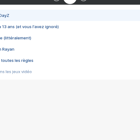
 DayZ
 a 13 ans (et vous l'avez ignoré)
e (littéralement)
im Rayan
 toutes les règles
s les jeux vidéo
us choquant de Rockstar ? - Le scandale BULLY
e plus moche de Steam
du RÊVE tourne au CAUCHEMAR
pendant 8 heures
it… à tort
umiliés par un jeu vidéo