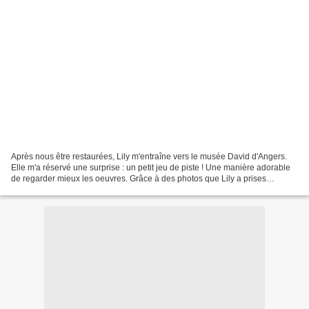
Après nous être restaurées, Lily m'entraîne vers le musée David d'Angers.
Elle m'a réservé une surprise : un petit jeu de piste ! Une manière adorable
de regarder mieux les oeuvres. Grâce à des photos que Lily a prises
auparavant, je me dois de chercher...