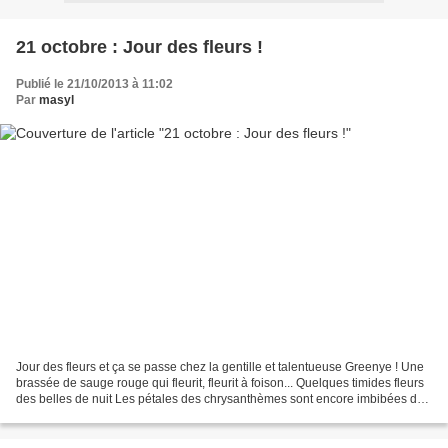
21 octobre : Jour des fleurs !
Publié le 21/10/2013 à 11:02
Par
masyl
Jour des fleurs et ça se passe chez la gentille et talentueuse Greenye ! Une
brassée de sauge rouge qui fleurit, fleurit à foison... Quelques timides fleurs
des belles de nuit Les pétales des chrysanthèmes sont encore imbibées de
gouttelettes d'eau......