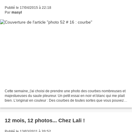
Publié le 17/04/2015 à 22:18
Par
masyl
Cette semaine, j'ai choisi de prendre une photo des courbes nombreuses et
majestueuses du saule pleureur. Un petit essai en noir et blanc qui me plait
bien. L'original en couleur : Des courbes de toutes sortes que vous pouvez
aller admirer ICI
12 mois, 12 photos... Chez Lali !
Publié le 13/03/2011 à 20:52