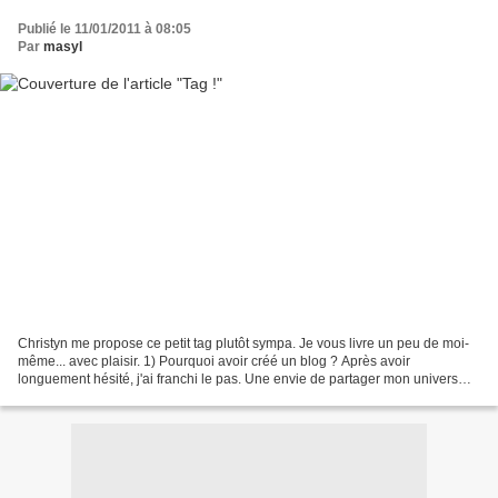
Publié le 11/01/2011 à 08:05
Par
masyl
Christyn me propose ce petit tag plutôt sympa. Je vous livre un peu de moi-
même... avec plaisir. 1) Pourquoi avoir créé un blog ? Après avoir
longuement hésité, j'ai franchi le pas. Une envie de partager mon univers
créatif, mes passions. Pour le plaisir...