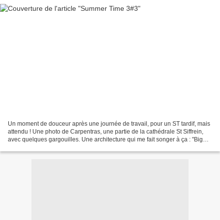
Un moment de douceur après une journée de travail, pour un ST tardif, mais
attendu ! Une photo de Carpentras, une partie de la cathédrale St Siffrein,
avec quelques gargouilles. Une architecture qui me fait songer à ça : "Big
Sue" en 1995 (Sue Tilley)...