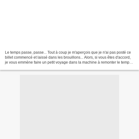
Le temps passe, passe... Tout à coup je m'aperçois que je n'ai pas posté ce
billet commencé et laissé dans les brouillons... Alors, si vous êtes d'accord,
je vous emmène faire un petit voyage dans la machine à remonter le temps,
vers l'ouest de la France,...